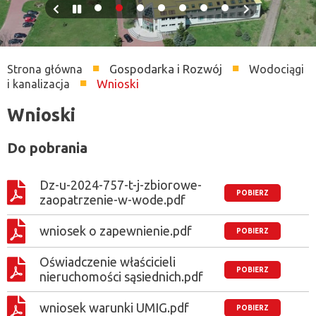
Previous
Pause
Next
slide
slide
Gospodarka i Rozwój
Strona główna
Wodociągi
Ścieżka
Wnioski
i kanalizacja
nawigacyjna
Wnioski
Do pobrania
Dz-u-2024-757-t-j-zbiorowe-
zaopatrzenie-w-wode.pdf
wniosek o zapewnienie.pdf
Oświadczenie właścicieli
nieruchomości sąsiednich.pdf
wniosek warunki UMIG.pdf