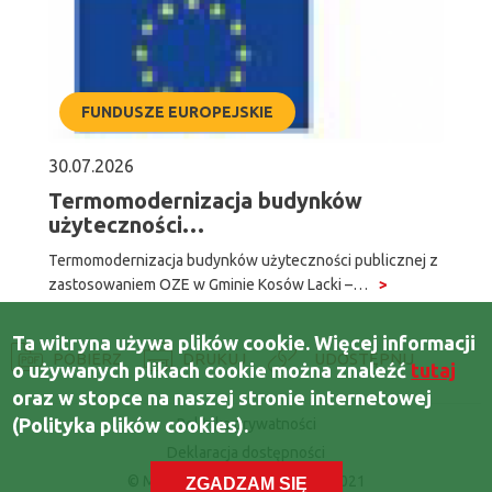
FUNDUSZE EUROPEJSKIE
30.07.2026
Termomodernizacja budynków
użyteczności…
Termomodernizacja budynków użyteczności publicznej z
zastosowaniem OZE w Gminie Kosów Lacki –…
Ta witryna używa plików cookie. Więcej informacji
POBIERZ
DRUKUJ
o używanych plikach cookie można znaleźć
tutaj
oraz w stopce na naszej stronie internetowej
(Polityka plików cookies).
Polityka prywatności
Bottom
Deklaracja dostępności
bar
© Miasto i Gmina Kosów Lacki 2021
ZGADZAM SIĘ