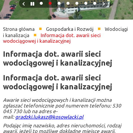
Previous
Pause
Next
slide
slide
Gospodarka i Rozwój
Strona główna
Wodociągi
Ścieżka
Informacja dot. awarii sieci
i kanalizacja
wodociągowej i kanalizacyjnej
nawigacyjna
Informacja dot. awarii sieci
wodociągowej i kanalizacyjnej
Informacja dot. awarii sieci
wodociągowej i kanalizacyjnej
Awarie sieci wodociągowych i kanalizacji można
zgłaszać telefonicznie pod numerem telefonu: 530
045 730 lub na adres e-
mail:
gradzki.lukasz@kosowlacki.pl
Podając imię nazwisko, adres nieruchomości, rodzaj
awarii, jeżeli to możliwe dokładne miejsce awarii,