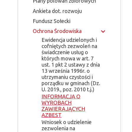
Plany polowań zbiorowych
Ankieta dot. rozwoju
Fundusz Sołecki
Ochrona Środowiska
Show
Ewidencja udzielonych i
cofniętych zezwoleń na
świadczenie usług o
których mowa w art. 7
ust. 1 pkt 2 ustawy z dnia
13 września 1996r. o
utrzymaniu czystości i
porządku w gminach (Dz.
U. 2019., poz. 2010 t.j.)
INFORMACJA O
WYROBACH
ZAWIERAJĄCYCH
AZBEST
Wniosek o udzielenie
zezwolenia na