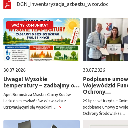
DGN_inwentaryzacja_azbestu_wzor.doc
Show
WAŻNY KOMUNIKAT
30.07.2026
30.07.2026
Uwaga! Wysokie
Podpisane umow
temperatury – zadbajmy o…
Wojewódzki Fun
Ochrony…
Apel Burmistrza Miasta i Gminy Kosów
Lacki do mieszkańców W związku z
29 lipca w Urzędzie Gmin
utrzymującymi się wysokimi…
podpisane umowy z Woj
Ochrony Środowiska i…