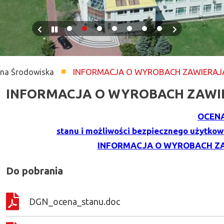
Previous
Pause
Next
slide
slide
INFORMACJA O WYROBACH ZAWIERAJ
na Środowiska
INFORMACJA O WYROBACH ZAWI
OCEN
stanu i możliwości bezpiecznego użytko
Show
INFORMACJA O WYROBACH Z
Do pobrania
Show
DGN_ocena_stanu.doc
Show