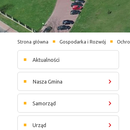
Gospodarka i Rozwój
Strona główna
Ochro
Ścieżka
nawigacyjna
Aktualności
Nasza Gmina
Samorząd
Urząd