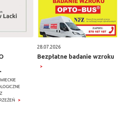
28.07.2026
O
Bezpłatne badanie wzroku
…
IECKIE
LOGICZNE
AZ
RZEŻEŃ