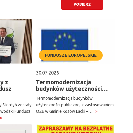
FUNDUSZE EUROPEJSKIE
30.07.2026
y z
Termomodernizacja
dusz
budynków użyteczności…
Termomodernizacja budynków
y Sterdyń zostały
użyteczności publicznej z zastosowaniem
ewódzki Fundusz
OZE w Gminie Kosów Lacki –…