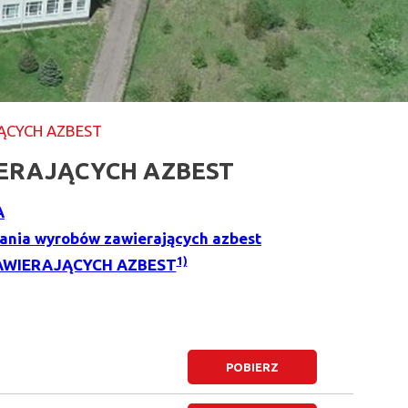
ĄCYCH AZBEST
ERAJĄCYCH AZBEST
A
wania wyrobów zawierających azbest
1)
AWIERAJĄCYCH AZBEST