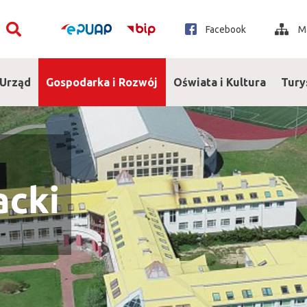
Facebook
Ma
Rozwiń
Rozwiń
Rozwiń
menu
menu
menu
Urząd
Gospodarka i Rozwój
Oświata i Kultura
Tury
Show
Show
Show