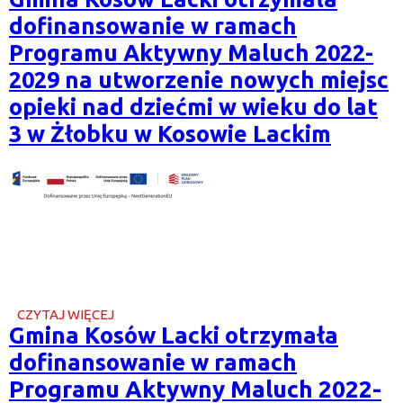
𝗽𝗿𝘇𝘆𝘀𝘇Ł𝗼𝘀́𝗰́
dofinansowanie w ramach
𝗻𝗮𝗷𝗺Ł𝗼𝗱𝘀𝘇𝘆𝗰𝗵
𝗺𝗶𝗲𝘀𝘇𝗸𝗮𝗻́𝗰𝗼́𝘄
Programu Aktywny Maluch 2022-
𝗴𝗺𝗶𝗻𝘆!
2029 na utworzenie nowych miejsc
opieki nad dziećmi w wieku do lat
3 w Żłobku w Kosowie Lackim
CZYTAJ WIĘCEJ
O
Gmina Kosów Lacki otrzymała
GMINA
KOSÓW
dofinansowanie w ramach
LACKI
OTRZYMAŁA
Programu Aktywny Maluch 2022-
DOFINANSOWANIE