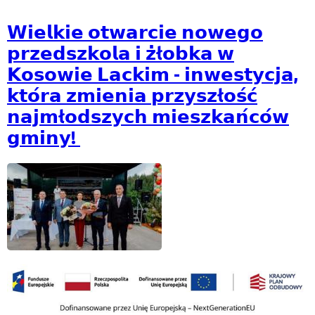
PRZYSZŁOŚCI"
𝗪𝗶𝗲𝗹𝗸𝗶𝗲 𝗼𝘁𝘄𝗮𝗿𝗰𝗶𝗲 𝗻𝗼𝘄𝗲𝗴𝗼
𝗽𝗿𝘇𝗲𝗱𝘀𝘇𝗸𝗼𝗹𝗮 𝗶 𝘇̇ł𝗼𝗯𝗸𝗮 𝘄
𝗞𝗼𝘀𝗼𝘄𝗶𝗲 𝗟𝗮𝗰𝗸𝗶𝗺 - 𝗶𝗻𝘄𝗲𝘀𝘁𝘆𝗰𝗷𝗮,
𝗸𝘁𝗼́𝗿𝗮 𝘇𝗺𝗶𝗲𝗻𝗶𝗮 𝗽𝗿𝘇𝘆𝘀𝘇ł𝗼𝘀́𝗰́
𝗻𝗮𝗷𝗺ł𝗼𝗱𝘀𝘇𝘆𝗰𝗵 𝗺𝗶𝗲𝘀𝘇𝗸𝗮𝗻́𝗰𝗼́𝘄
𝗴𝗺𝗶𝗻𝘆!