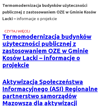
Termomodernizacja budynków użyteczności
publicznej z zastosowaniem OZE w Gminie Kosów
Lacki –
informacje o projekcie
CZYTAJ WIĘCEJ
O
Termomodernizacja budynków
TERMOMODERNIZACJA
BUDYNKÓW
użyteczności publicznej z
UŻYTECZNOŚCI
PUBLICZNEJ
zastosowaniem OZE w Gminie
Z
Kosów Lacki – informacje o
ZASTOSOWANIEM
OZE
projekcie
W
GMINIE
KOSÓW
LACKI
Aktywizacja Społeczeństwa
–
INFORMACJE
Informacyjnego (ASI) Regionalne
O
PROJEKCIE
partnerstwo samorządów
Mazowsza dla aktywizacji