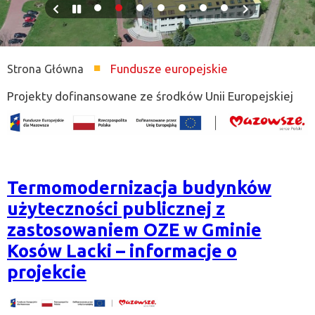
Previous
Pause
Next
slide
slide
Fundusze europejskie
Strona Główna
Ścieżka
Projekty dofinansowane ze środków Unii Europejskiej
nawigacyjna
Termomodernizacja budynków
użyteczności publicznej z
zastosowaniem OZE w Gminie
Kosów Lacki – informacje o
projekcie