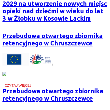
2029 na utworzenie nowych miejsc
W
RAMACH
opieki nad dziećmi w wieku do lat
PROGRAMU
AKTYWNY
3 w Żłobku w Kosowie Lackim
MALUCH
2022-
2029
NA
Przebudowa otwartego zbiornika
UTWORZENIE
NOWYCH
retencyjnego w Chruszczewce
MIEJSC
OPIEKI
NAD
DZIEĆMI
W
WIEKU
DO
LAT
3
W
CZYTAJ WIĘCEJ
ŻŁOBKU
O
Przebudowa otwartego zbiornika
W
PRZEBUDOWA
KOSOWIE
OTWARTEGO
retencyjnego w Chruszczewce
LACKIM
ZBIORNIKA
RETENCYJNEGO
W