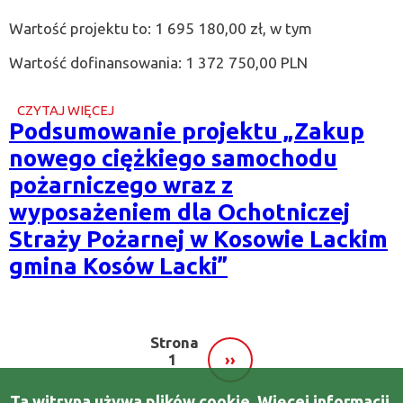
Wartość projektu to: 1 695 180,00 zł, w tym
Wartość dofinansowania: 1 372 750,00 PLN
CZYTAJ WIĘCEJ
O
Podsumowanie projektu „Zakup
PODSUMOWANIE
PROJEKTU
nowego ciężkiego samochodu
„ZAKUP
NOWEGO
pożarniczego wraz z
CIĘŻKIEGO
wyposażeniem dla Ochotniczej
SAMOCHODU
POŻARNICZEGO
Straży Pożarnej w Kosowie Lackim
WRAZ
Z
gmina Kosów Lacki”
WYPOSAŻENIEM
DLA
OCHOTNICZEJ
STRAŻY
POŻARNEJ
Strona
W
1
››
Stronicowanie
KOSOWIE
NASTĘPNA
LACKIM
STRONA
GMINA
Ta witryna używa plików cookie. Więcej informacji