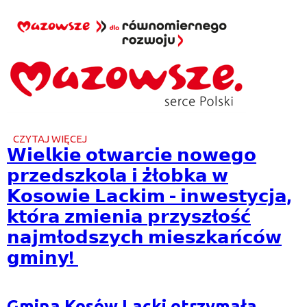
CZYTAJ WIĘCEJ
O
𝗪𝗶𝗲𝗹𝗸𝗶𝗲 𝗼𝘁𝘄𝗮𝗿𝗰𝗶𝗲 𝗻𝗼𝘄𝗲𝗴𝗼
𝗪𝗶𝗲𝗹𝗸𝗶𝗲
𝗼𝘁𝘄𝗮𝗿𝗰𝗶𝗲
𝗽𝗿𝘇𝗲𝗱𝘀𝘇𝗸𝗼𝗹𝗮 𝗶 𝘇̇ł𝗼𝗯𝗸𝗮 𝘄
𝗻𝗼𝘄𝗲𝗴𝗼
𝗞𝗼𝘀𝗼𝘄𝗶𝗲 𝗟𝗮𝗰𝗸𝗶𝗺 - 𝗶𝗻𝘄𝗲𝘀𝘁𝘆𝗰𝗷𝗮,
𝗽𝗿𝘇𝗲𝗱𝘀𝘇𝗸𝗼𝗹𝗮
𝗶
𝗸𝘁𝗼́𝗿𝗮 𝘇𝗺𝗶𝗲𝗻𝗶𝗮 𝗽𝗿𝘇𝘆𝘀𝘇ł𝗼𝘀́𝗰́
𝘇̇Ł𝗼𝗯𝗸𝗮
𝘄
𝗻𝗮𝗷𝗺ł𝗼𝗱𝘀𝘇𝘆𝗰𝗵 𝗺𝗶𝗲𝘀𝘇𝗸𝗮𝗻́𝗰𝗼́𝘄
𝗞𝗼𝘀𝗼𝘄𝗶𝗲
𝗴𝗺𝗶𝗻𝘆!
𝗟𝗮𝗰𝗸𝗶𝗺
-
𝗶𝗻𝘄𝗲𝘀𝘁𝘆𝗰𝗷𝗮,
𝗸𝘁𝗼́𝗿𝗮
Gmina Kosów Lacki otrzymała
𝘇𝗺𝗶𝗲𝗻𝗶𝗮