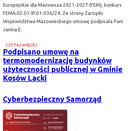
Europejskie dla Mazowsza 2021-2027 (FEM), konkurs
FEMA.02.01-IP.01-036/24. Ze strony Zarządu
Województwa Mazowieckiego umowę podpisała Pani
Janina E.
CZYTAJ WIĘCEJ
O
Podpisano umowę na
PODPISANO
UMOWĘ
termomodernizację budynków
NA
TERMOMODERNIZACJĘ
użyteczności publicznej w Gminie
BUDYNKÓW
Kosów Lacki
UŻYTECZNOŚCI
PUBLICZNEJ
W
GMINIE
KOSÓW
Cyberbezpieczny Samorząd
LACKI