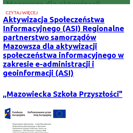
CZYTAJ WIĘCEJ
O
Aktywizacja Społeczeństwa
AKTYWIZACJA
SPOŁECZEŃSTWA
Informacyjnego (ASI) Regionalne
INFORMACYJNEGO
(ASI)
partnerstwo samorządów
REGIONALNE
Mazowsza dla aktywizacji
PARTNERSTWO
SAMORZĄDÓW
społeczeństwa informacyjnego w
MAZOWSZA
DLA
zakresie e-administracji i
AKTYWIZACJI
SPOŁECZEŃSTWA
geoinformacji (ASI)
INFORMACYJNEGO
W
ZAKRESIE
E-
,,Mazowiecka Szkoła Przyszłości"
ADMINISTRACJI
I
GEOINFORMACJI
(ASI)