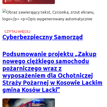
CZYTAJ WIĘCEJ
O
Cyberbezpieczny Samorząd
CYBERBEZPIECZNY
SAMORZĄD
Podsumowanie projektu „Zakup
nowego ciężkiego samochodu
pożarniczego wraz z
wyposażeniem dla Ochotniczej
Straży Pożarnej w Kosowie Lackim
gmina Kosów Lacki”