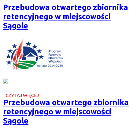
CHRUSZCZEWCE
Przebudowa otwartego zbiornika
retencyjnego w miejscowości
Sągole
CZYTAJ WIĘCEJ
O
Przebudowa otwartego zbiornika
PRZEBUDOWA
OTWARTEGO
retencyjnego w miejscowości
ZBIORNIKA
RETENCYJNEGO
Sągole
W
MIEJSCOWOŚCI
SĄGOLE