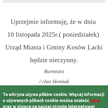
Uprzejmie informuję, że w dniu
10 listopada 2025r.( poniedziałek)
Urząd Miasta i Gminy Kosów Lacki
będzie nieczynny.
Burmistrz
/-/Jan Słomiak
Ta witryna używa plików cookie. Więcej informacji
POBIERZ
DRUKUJ
o używanych plikach cookie można znaleźć
tutaj
oraz w stopce na naszej stronie internetowej