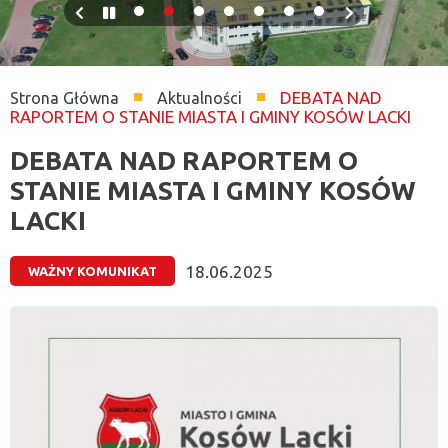
Previous
Pause
Next
slide
slide
DEBATA NAD
Strona Główna
Aktualności
RAPORTEM O STANIE MIASTA I GMINY KOSÓW LACKI
Ścieżka
nawigacyjna
DEBATA NAD RAPORTEM O
STANIE MIASTA I GMINY KOSÓW
LACKI
18.06.2025
WAŻNY KOMUNIKAT