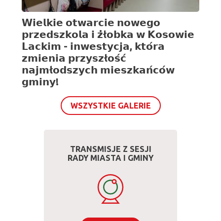
𝗪𝗶𝗲𝗹𝗸𝗶𝗲 𝗼𝘁𝘄𝗮𝗿𝗰𝗶𝗲 𝗻𝗼𝘄𝗲𝗴𝗼
𝗽𝗿𝘇𝗲𝗱𝘀𝘇𝗸𝗼𝗹𝗮 𝗶 𝘇̇ł𝗼𝗯𝗸𝗮 𝘄 𝗞𝗼𝘀𝗼𝘄𝗶𝗲
𝗟𝗮𝗰𝗸𝗶𝗺 - 𝗶𝗻𝘄𝗲𝘀𝘁𝘆𝗰𝗷𝗮, 𝗸𝘁𝗼́𝗿𝗮
𝘇𝗺𝗶𝗲𝗻𝗶𝗮 𝗽𝗿𝘇𝘆𝘀𝘇ł𝗼𝘀́𝗰́
𝗻𝗮𝗷𝗺ł𝗼𝗱𝘀𝘇𝘆𝗰𝗵 𝗺𝗶𝗲𝘀𝘇𝗸𝗮𝗻́𝗰𝗼́𝘄
𝗴𝗺𝗶𝗻𝘆!
WSZYSTKIE GALERIE
Kafelki
TRANSMISJE Z SESJI
RADY MIASTA I GMINY
dół