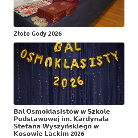
Złote Gody 2026
𝗕𝗮𝗹 𝗢́𝘀𝗺𝗼𝗸𝗹𝗮𝘀𝗶𝘀𝘁𝗼́𝘄 𝘄 𝗦𝘇𝗸𝗼𝗹𝗲
𝗣𝗼𝗱𝘀𝘁𝗮𝘄𝗼𝘄𝗲𝗷 𝗶𝗺. 𝗞𝗮𝗿𝗱𝘆𝗻𝗮ł𝗮
𝗦𝘁𝗲𝗳𝗮𝗻𝗮 𝗪𝘆𝘀𝘇𝘆𝗻́𝘀𝗸𝗶𝗲𝗴𝗼 𝘄
𝗞𝗼𝘀𝗼𝘄𝗶𝗲 𝗟𝗮𝗰𝗸𝗶𝗺 2026