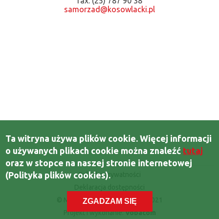
fax. (25) 787 90 38
samorzad@kosowlacki.pl
Ta witryna używa plików cookie. Więcej informacji
o używanych plikach cookie można znaleźć
tutaj
oraz w stopce na naszej stronie internetowej
(Polityka plików cookies).
Polityka prywatności
Bottom
Deklaracja dostępności
bar
© Miasto i Gmina Kosów Lacki 2021
ZGADZAM SIĘ
Projekt i wykonanie:
Vobacom