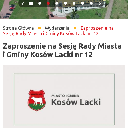
Previous
Pause
Next
slide
slide
Zaproszenie na
Strona Główna
Wydarzenia
Sesję Rady Miasta i Gminy Kosów Lacki nr 12
Ścieżka
nawigacyjna
Zaproszenie na Sesję Rady Miasta
i Gminy Kosów Lacki nr 12