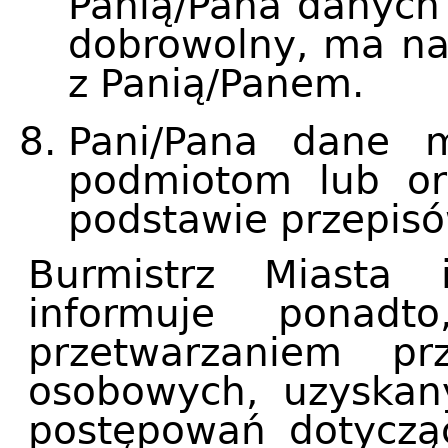
Panią/Pana danych
dobrowolny, ma na 
z Panią/Panem.
Pani/Pana dane 
podmiotom lub o
podstawie przepis
Burmistrz Miasta
informuje ponad
przetwarzaniem pr
osobowych, uzyskan
postępowań dotyczą