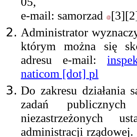
05,
e-mail:
samorzad
[3]
[2
Administrator wyznaczy
którym można się sk
adresu e-mail:
inspek
naticom
[dot]
pl
Do zakresu działania 
zadań publicznych
niezastrzeżonych u
administracji rządowej