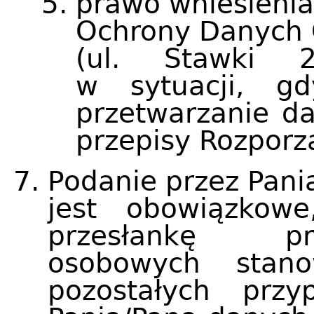
prawo wniesienia
Ochrony Danych
(ul. Stawki 
w sytuacji, g
przetwarzanie d
przepisy Rozporz
Podanie przez Pan
jest obowiązkow
przesłankę pr
osobowych stan
pozostałych prz