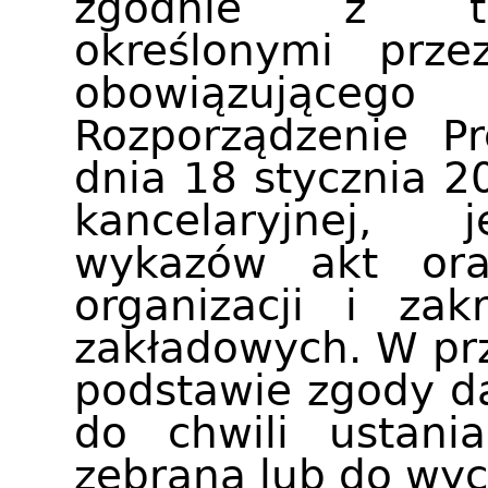
zgodnie z ter
określonymi prze
obowiązując
Rozporządzenie P
dnia 18 stycznia 20
kancelaryjnej, 
wykazów akt ora
organizacji i zak
zakładowych. W pr
podstawie zgody 
do chwili ustani
zebrana lub do wyc