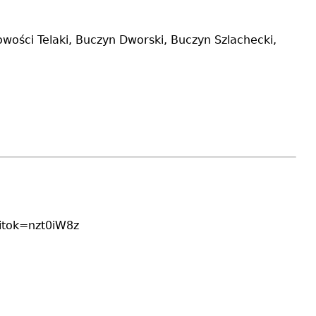
ości Telaki, Buczyn Dworski, Buczyn Szlachecki,
?itok=nzt0iW8z